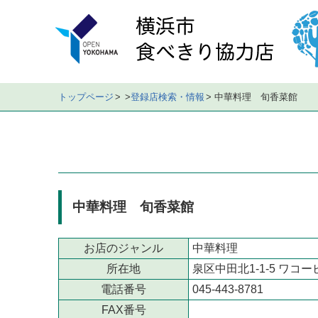
メ
イ
ン
メ
ニ
ュ
トップページ
登録店検索・情報
中華料理 旬香菜館
ー
店
舗
の
デ
ー
中華料理 旬香菜館
タ
店
舗
お店のジャンル
中華料理
の
所在地
泉区中田北1-1-5 ワコービ
地
電話番号
045-443-8781
図
FAX番号