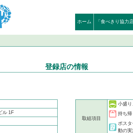
ホーム
「食べきり協力
登録店の情報
小盛り
ル 1F
持ち帰
取組項目
ポスタ
動の実