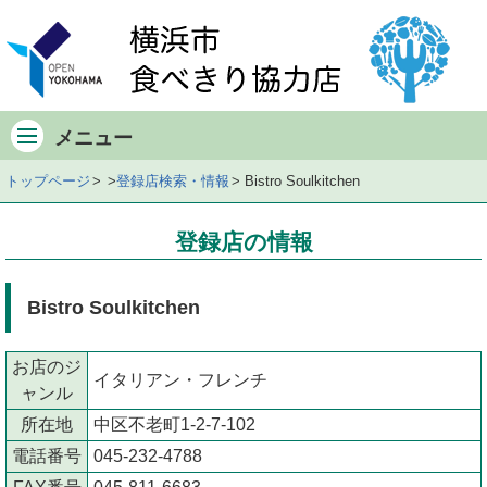
メ
イ
ン
メ
ニ
メニュー
ュ
ー
トップページ
登録店検索・情報
Bistro Soulkitchen
店
舗
登録店の情報
の
デ
ー
Bistro Soulkitchen
タ
店
お店のジ
舗
イタリアン・フレンチ
ャンル
の
所在地
中区不老町1-2-7-102
地
図
電話番号
045-232-4788