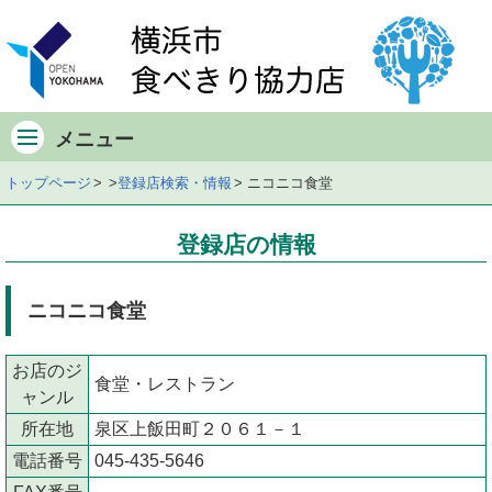
メ
イ
ン
メ
ニ
メニュー
ュ
ー
トップページ
登録店検索・情報
ニコニコ食堂
店
舗
登録店の情報
の
デ
ー
ニコニコ食堂
タ
店
お店のジ
舗
食堂・レストラン
ャンル
の
所在地
泉区上飯田町２０６１－１
地
図
電話番号
045-435-5646