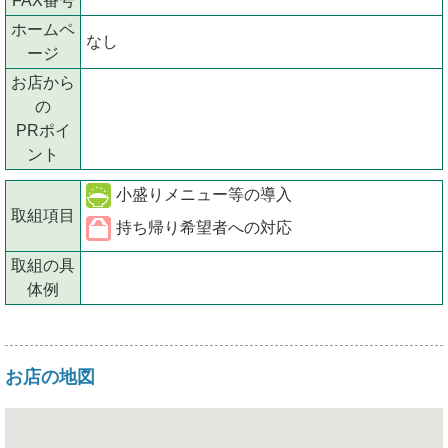
FAX番号
ホームペ
なし
ージ
お店から
の
PRポイ
ント
小盛りメニュー等の導入
取組項目
持ち帰り希望者への対応
取組の具
体例
お店の地図