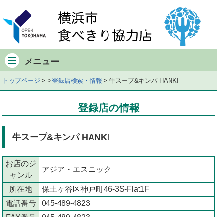
メ
イ
ン
メ
ニ
メニュー
ュ
ー
トップページ
登録店検索・情報
牛スープ&キンパ HANKI
店
舗
登録店の情報
の
デ
ー
牛スープ&キンパ HANKI
タ
店
お店のジ
舗
アジア・エスニック
ャンル
の
所在地
保土ヶ谷区神戸町46-3S-Flat1F
地
図
電話番号
045-489-4823