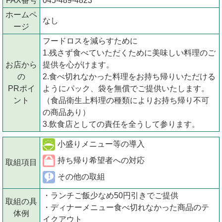
FAX番号
045-489-4823
ホームペ
なし
ージ
フードロスを減らすために
1.残さず食べていただくために美味しい料理のご
お店から
提供を心がけます。
の
2.食べ切れなかった料理をお持ち帰りいただける
PRポイ
ようにパック、袋を無償でご提供いたします。
ント
（食品衛生上料理の種類によりお持ち帰り不可
の商品あり）
3.飲食店としての責任を全うして参ります。
小盛りメニュー等の導入
持ち帰り希望者への対応
取組項目
その他の取組
・ランチご飯少なめ50円引きでご提供
取組の具
・ディナーメニュー食べ切れなかった商品のテ
体例
イクアウト