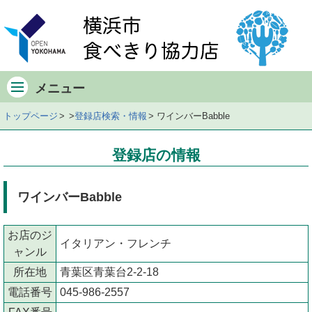
メ
イ
ン
メ
ニ
メニュー
ュ
ー
トップページ
登録店検索・情報
ワインバーBabble
店
舗
登録店の情報
の
デ
ー
ワインバーBabble
タ
店
お店のジ
舗
イタリアン・フレンチ
ャンル
の
所在地
青葉区青葉台2-2-18
地
図
電話番号
045-986-2557