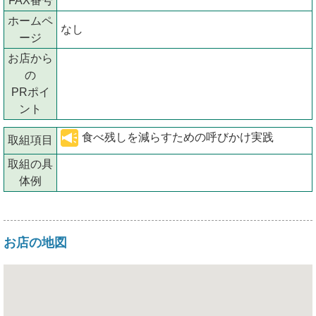
FAX番号
ホームペ
なし
ージ
お店から
の
PRポイ
ント
食べ残しを減らすための呼びかけ実践
取組項目
取組の具
体例
お店の地図