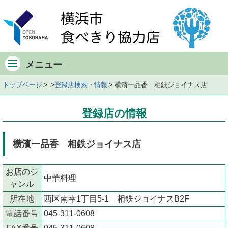
メ
イ
ン
メ
ニ
メニュー
ュ
ー
トップページ
登録店検索・情報
横濱一品香 相鉄ジョイナス店
店
舗
登録店の情報
の
デ
ー
横濱一品香 相鉄ジョイナス店
タ
店
お店のジ
舗
中華料理
ャンル
の
所在地
西区南幸1丁目5-1 相鉄ジョイナスB2F
地
図
電話番号
045‐311-0608