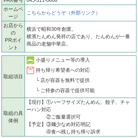
FAX番号
045‐311-0608
ホームペ
こちらからどうぞ（外部リンク）
ージ
お店から
横浜で昭和30年創業。
の
横濱たんめん発祥の店であり、たんめんが一番
PRポイ
商品の老舗中華店。
ント
小盛りメニュー等の導入
持ち帰り希望者への対応
取組項目
└ 店が容器を無料で提供
└ ご持参の容器で提供可能
【現行】①ハーフサイズたんめん、餃子、チャ
ーハン対応
取組の具
②ご飯量選択可
体例
【予定】③麺少なめ対応明記
④食べ残し持ち帰り訴求