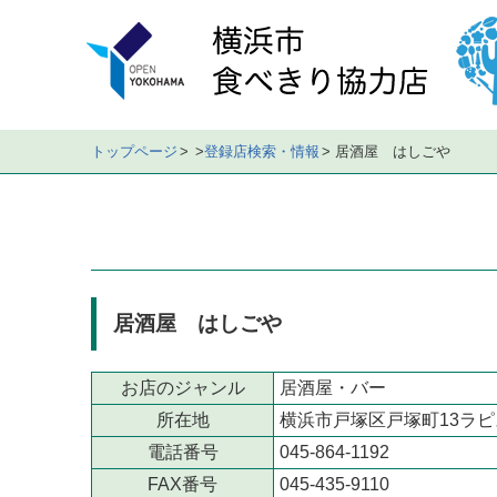
メ
イ
ン
メ
ニ
ュ
トップページ
登録店検索・情報
居酒屋 はしごや
ー
店
舗
の
デ
ー
居酒屋 はしごや
タ
店
舗
お店のジャンル
居酒屋・バー
の
所在地
横浜市戸塚区戸塚町13ラピ
地
電話番号
045-864-1192
図
FAX番号
045-435-9110