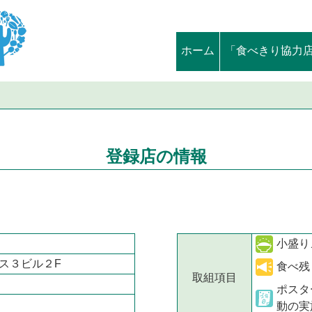
ホーム
「食べきり協力
登録店の情報
小盛り
ス３ビル２F
食べ残
取組項目
ポスタ
動の実