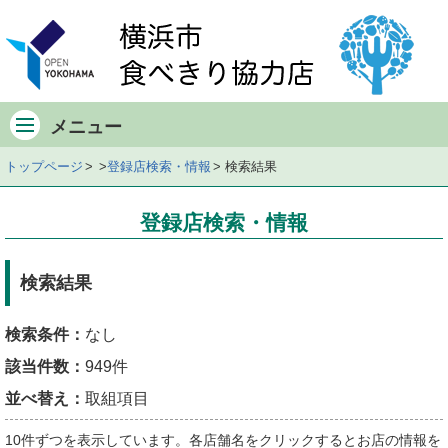
メ
イ
ン
メ
ニ
メニュー
ュ
ー
トップページ
登録店検索・情報
検索結果
検
索
登録店検索・情報
条
件・
該
検索結果
当
件
検索条件：
なし
数
該当件数：
949件
店
舗
並べ替え：
取組項目
一
10件ずつを表示しています。各店舗名をクリックするとお店の情報を
覧