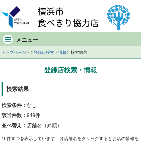
メ
イ
ン
メ
ニ
メニュー
ュ
ー
トップページ
登録店検索・情報
検索結果
検
索
登録店検索・情報
条
件・
該
検索結果
当
件
検索条件：
なし
数
該当件数：
949件
店
舗
並べ替え：
店舗名（昇順）
一
10件ずつを表示しています。各店舗名をクリックするとお店の情報を
覧