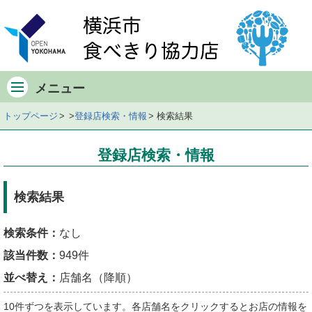
メ
イ
ン
メ
ニ
メニュー
ュ
ー
トップページ
登録店検索・情報
検索結果
検
索
登録店検索・情報
条
件・
該
検索結果
当
件
検索条件：
なし
数
該当件数：
949件
店
舗
並べ替え：
店舗名（降順）
一
10件ずつを表示しています。各店舗名をクリックするとお店の情報を
覧