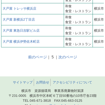
和食
大戸屋 トレッサ横浜店
横浜市
食堂・レストラン
和食
大戸屋 新横浜2丁目店
横浜市港
食堂・レストラン
和食
大戸屋 東急日吉駅ビル店
横浜市
食堂・レストラン
和食
大戸屋 横浜伊勢佐木町店
横浜市
食堂・レストラン
前のページ
｜ 5 ｜
次のページ
サイトマップ
お問合せ
アクセシビリティについて
横浜市 資源循環局 事業系廃棄物対策課
〒231-0005 横浜市中区本町６丁目50番地の10市庁舎23階
TEL:045-671-3818 FAX:045-663-0125