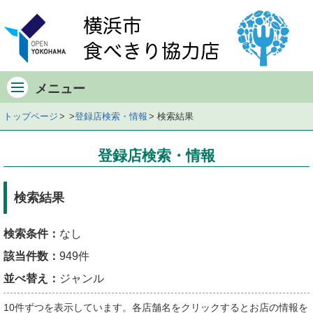
メ
イ
ン
メ
ニ
メニュー
ュ
ー
トップページ
登録店検索・情報
検索結果
検
索
登録店検索・情報
条
件・
該
検索結果
当
件
検索条件：
なし
数
該当件数：
949件
店
舗
並べ替え：
ジャンル
一
10件ずつを表示しています。各店舗名をクリックするとお店の情報を
覧