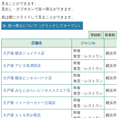
見ることができます。
へ
見出し・タブボタンで並べ替えができます。
表は横にスライドして見ることができます。
並べ替えについて（クリックしてオープン）
登録順
新着順
店舗名
ジャンル
和食
大戸屋 横浜ジョイナス店
横浜市
食堂・レストラン
和食
大戸屋 アピタ長津田店
横浜市
食堂・レストラン
和食
大戸屋 横浜ビジネスパーク店
横浜市
食堂・レストラン
和食
大戸屋 みなとみらいビジネススクエア店
横浜市
食堂・レストラン
和食
大戸屋 イトーヨーカドー立場店
横浜市
食堂・レストラン
和食
大戸屋 エトモ市が尾店
横浜市
食堂・レストラン