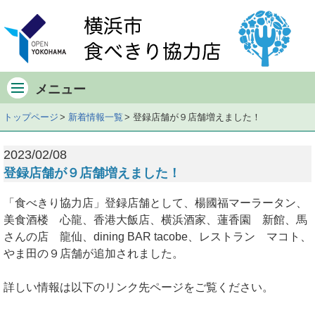
メ
イ
ン
メ
ニ
メニュー
ュ
ー
トップページ
新着情報一覧
登録店舗が９店舗増えました！
記
事
2023/02/08
の
登録店舗が９店舗増えました！
内
容
「食べきり協力店」登録店舗として、楊國福マーラータン、
へ
美食酒楼 心龍、香港大飯店、横浜酒家、蓮香園 新館、馬
さんの店 龍仙、dining BAR tacobe、レストラン マコト、
やま田の９店舗が追加されました。
詳しい情報は以下のリンク先ページをご覧ください。