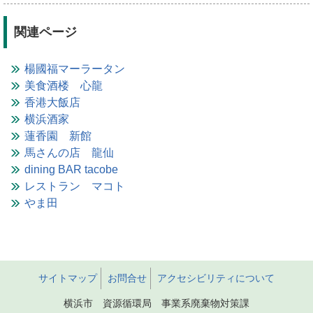
関連ページ
楊國福マーラータン
美食酒楼 心龍
香港大飯店
横浜酒家
蓮香園 新館
馬さんの店 龍仙
dining BAR tacobe
レストラン マコト
やま田
サイトマップ
お問合せ
アクセシビリティについて
横浜市 資源循環局 事業系廃棄物対策課