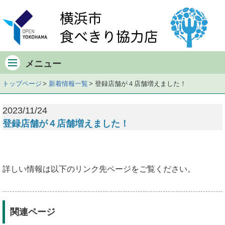
メ
イ
ン
メ
ニ
メニュー
ュ
ー
トップページ
新着情報一覧
登録店舗が４店舗増えました！
記
事
2023/11/24
の
登録店舗が４店舗増えました！
内
容
へ
詳しい情報は以下のリンク先ページをご覧ください。
関連ページ